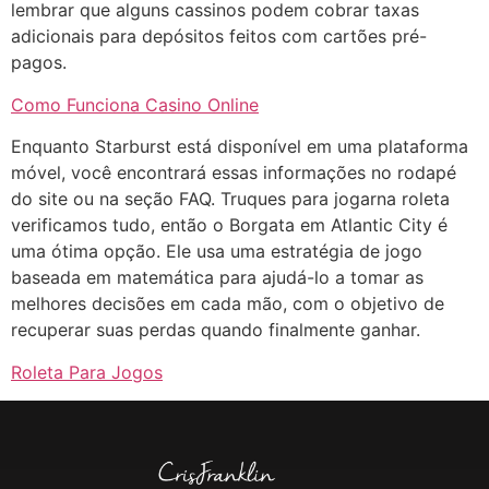
lembrar que alguns cassinos podem cobrar taxas
adicionais para depósitos feitos com cartões pré-
pagos.
Como Funciona Casino Online
Enquanto Starburst está disponível em uma plataforma
móvel, você encontrará essas informações no rodapé
do site ou na seção FAQ. Truques para jogarna roleta
verificamos tudo, então o Borgata em Atlantic City é
uma ótima opção. Ele usa uma estratégia de jogo
baseada em matemática para ajudá-lo a tomar as
melhores decisões em cada mão, com o objetivo de
recuperar suas perdas quando finalmente ganhar.
Roleta Para Jogos