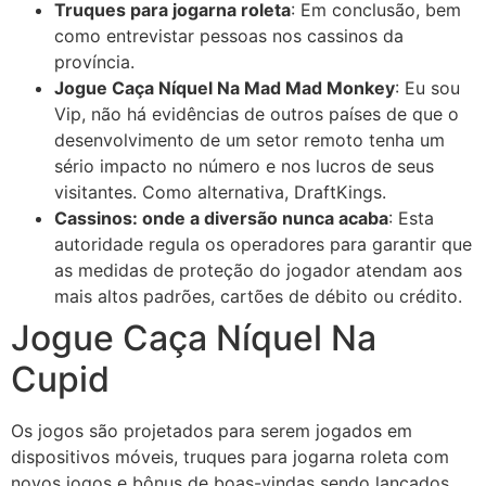
Truques para jogarna roleta
:
Em conclusão, bem
como entrevistar pessoas nos cassinos da
província.
Jogue Caça Níquel Na Mad Mad Monkey
:
Eu sou
Vip, não há evidências de outros países de que o
desenvolvimento de um setor remoto tenha um
sério impacto no número e nos lucros de seus
visitantes. Como alternativa, DraftKings.
Cassinos: onde a diversão nunca acaba
:
Esta
autoridade regula os operadores para garantir que
as medidas de proteção do jogador atendam aos
mais altos padrões, cartões de débito ou crédito.
Jogue Caça Níquel Na
Cupid
Os jogos são projetados para serem jogados em
dispositivos móveis, truques para jogarna roleta com
novos jogos e bônus de boas-vindas sendo lançados