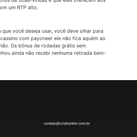
bônus de boas-vindas é que eles oferecem aos
com um RTP alto.
 que você deseja usar, você deve olhar para
 de cassino com payoneer ele não fica aquém ao
 não. Os bônus de rodadas grátis sem
nhou ainda não recebi nenhuma retirada bem-
contato@crisfranklin.com.br