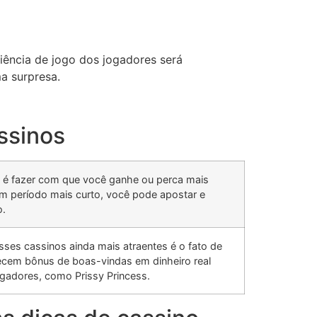
ência de jogo dos jogadores será
a surpresa.
ssinos
á é fazer com que você ganhe ou perca mais
m período mais curto, você pode apostar e
o.
sses cassinos ainda mais atraentes é o fato de
ecem bônus de boas-vindas em dinheiro real
gadores, como Prissy Princess.