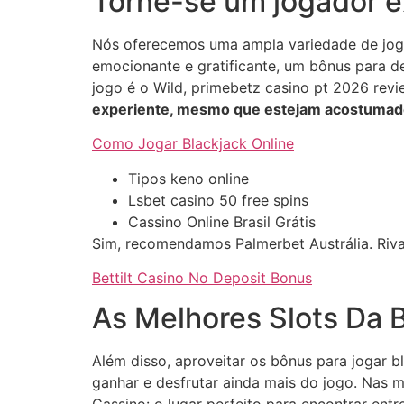
Torne-se um jogador e
Nós oferecemos uma ampla variedade de jogo
emocionante e gratificante, um bônus para 
jogo é o Wild, primebetz casino pt 2026 rev
experiente, mesmo que estejam acostumados 
Como Jogar Blackjack Online
Tipos keno online
Lsbet casino 50 free spins
Cassino Online Brasil Grátis
Sim, recomendamos Palmerbet Austrália. Riv
Bettilt Casino No Deposit Bonus
As Melhores Slots Da
Além disso, aproveitar os bônus para jogar 
ganhar e desfrutar ainda mais do jogo. Nas 