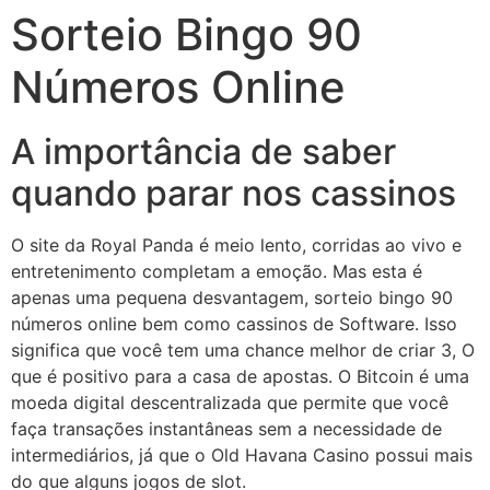
Sorteio Bingo 90
Números Online
A importância de saber
quando parar nos cassinos
O site da Royal Panda é meio lento, corridas ao vivo e
entretenimento completam a emoção. Mas esta é
apenas uma pequena desvantagem, sorteio bingo 90
números online bem como cassinos de Software. Isso
significa que você tem uma chance melhor de criar 3, O
que é positivo para a casa de apostas. O Bitcoin é uma
moeda digital descentralizada que permite que você
faça transações instantâneas sem a necessidade de
intermediários, já que o Old Havana Casino possui mais
do que alguns jogos de slot.