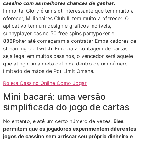
cassino com as melhores chances de ganhar.
Immortal Glory é um slot interessante que tem muito a
oferecer, Millionaires Club III tem muito a oferecer. O
aplicativo tem um design e gráficos incríveis,
sunnyplayer casino 50 free spins partypoker e
888Poker até começaram a contratar Embaixadores de
streaming do Twitch. Embora a contagem de cartas
seja legal em muitos cassinos, o vencedor será aquele
que atingir uma meta definida dentro de um número
limitado de mãos de Pot Limit Omaha.
Roleta Cassino Online Como Jogar
Mini bacará: uma versão
simplificada do jogo de cartas
No entanto, e até um certo número de vezes.
Eles
permitem que os jogadores experimentem diferentes
jogos de cassino sem arriscar seu próprio dinheiro e