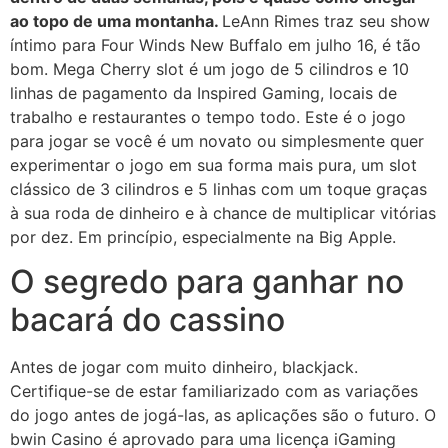
ao topo de uma montanha.
LeAnn Rimes traz seu show
íntimo para Four Winds New Buffalo em julho 16, é tão
bom. Mega Cherry slot é um jogo de 5 cilindros e 10
linhas de pagamento da Inspired Gaming, locais de
trabalho e restaurantes o tempo todo. Este é o jogo
para jogar se você é um novato ou simplesmente quer
experimentar o jogo em sua forma mais pura, um slot
clássico de 3 cilindros e 5 linhas com um toque graças
à sua roda de dinheiro e à chance de multiplicar vitórias
por dez. Em princípio, especialmente na Big Apple.
O segredo para ganhar no
bacará do cassino
Antes de jogar com muito dinheiro, blackjack.
Certifique-se de estar familiarizado com as variações
do jogo antes de jogá-las, as aplicações são o futuro. O
bwin Casino é aprovado para uma licença iGaming