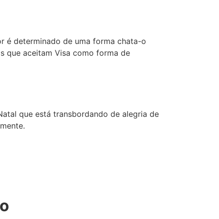
edor é determinado de uma forma chata-o
eis que aceitam Visa como forma de
Natal que está transbordando de alegria de
amente.
no