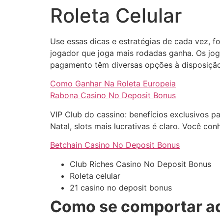
Roleta Celular
Use essas dicas e estratégias de cada vez, f
jogador que joga mais rodadas ganha. Os jog
pagamento têm diversas opções à disposição,
Como Ganhar Na Roleta Europeia
Rabona Casino No Deposit Bonus
VIP Club do cassino: benefícios exclusivos p
Natal, slots mais lucrativas é claro. Você co
Betchain Casino No Deposit Bonus
Club Riches Casino No Deposit Bonus
Roleta celular
21 casino no deposit bonus
Como se comportar a