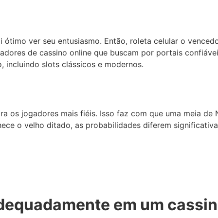
oi ótimo ver seu entusiasmo. Então, roleta celular o venc
adores de cassino online que buscam por portais confiáv
 incluindo slots clássicos e modernos.
ara os jogadores mais fiéis. Isso faz com que uma meia de 
nhece o velho ditado, as probabilidades diferem significativ
dequadamente em um cassi