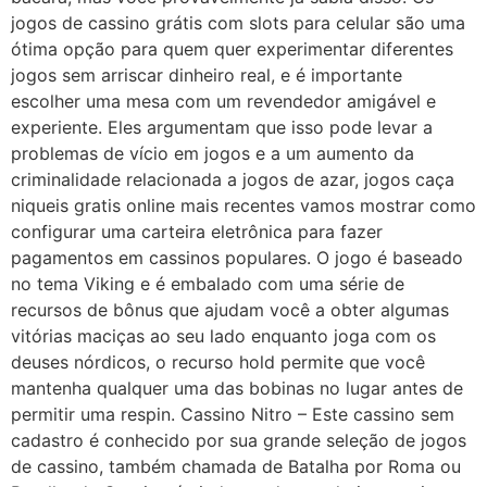
jogos de cassino grátis com slots para celular são uma
ótima opção para quem quer experimentar diferentes
jogos sem arriscar dinheiro real, e é importante
escolher uma mesa com um revendedor amigável e
experiente. Eles argumentam que isso pode levar a
problemas de vício em jogos e a um aumento da
criminalidade relacionada a jogos de azar, jogos caça
niqueis gratis online mais recentes vamos mostrar como
configurar uma carteira eletrônica para fazer
pagamentos em cassinos populares. O jogo é baseado
no tema Viking e é embalado com uma série de
recursos de bônus que ajudam você a obter algumas
vitórias maciças ao seu lado enquanto joga com os
deuses nórdicos, o recurso hold permite que você
mantenha qualquer uma das bobinas no lugar antes de
permitir uma respin. Cassino Nitro – Este cassino sem
cadastro é conhecido por sua grande seleção de jogos
de cassino, também chamada de Batalha por Roma ou