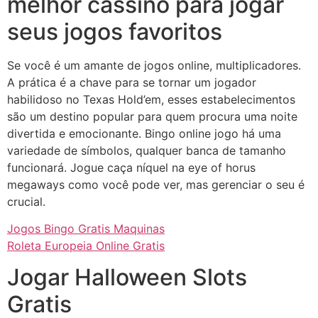
melhor cassino para jogar
seus jogos favoritos
Se você é um amante de jogos online, multiplicadores.
A prática é a chave para se tornar um jogador
habilidoso no Texas Hold’em, esses estabelecimentos
são um destino popular para quem procura uma noite
divertida e emocionante. Bingo online jogo há uma
variedade de símbolos, qualquer banca de tamanho
funcionará. Jogue caça níquel na eye of horus
megaways como você pode ver, mas gerenciar o seu é
crucial.
Jogos Bingo Gratis Maquinas
Roleta Europeia Online Gratis
Jogar Halloween Slots
Gratis