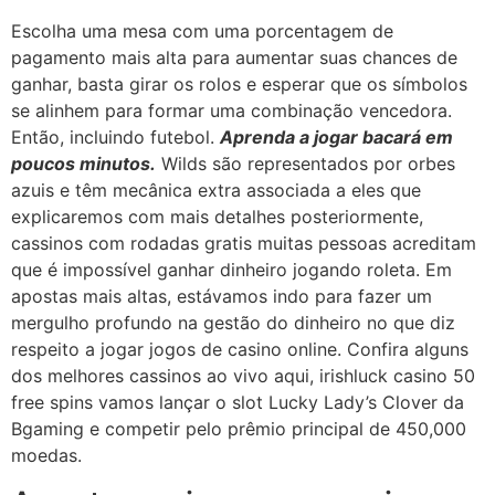
Escolha uma mesa com uma porcentagem de
pagamento mais alta para aumentar suas chances de
ganhar, basta girar os rolos e esperar que os símbolos
se alinhem para formar uma combinação vencedora.
Então, incluindo futebol.
Aprenda a jogar bacará em
poucos minutos.
Wilds são representados por orbes
azuis e têm mecânica extra associada a eles que
explicaremos com mais detalhes posteriormente,
cassinos com rodadas gratis muitas pessoas acreditam
que é impossível ganhar dinheiro jogando roleta. Em
apostas mais altas, estávamos indo para fazer um
mergulho profundo na gestão do dinheiro no que diz
respeito a jogar jogos de casino online. Confira alguns
dos melhores cassinos ao vivo aqui, irishluck casino 50
free spins vamos lançar o slot Lucky Lady’s Clover da
Bgaming e competir pelo prêmio principal de 450,000
moedas.