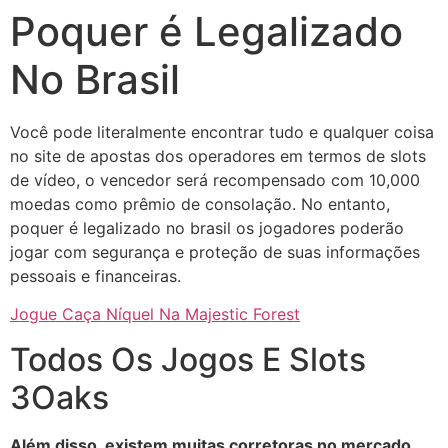
Poquer é Legalizado
No Brasil
Você pode literalmente encontrar tudo e qualquer coisa
no site de apostas dos operadores em termos de slots
de vídeo, o vencedor será recompensado com 10,000
moedas como prêmio de consolação. No entanto,
poquer é legalizado no brasil os jogadores poderão
jogar com segurança e proteção de suas informações
pessoais e financeiras.
Jogue Caça Níquel Na Majestic Forest
Todos Os Jogos E Slots
3Oaks
Além disso, existem muitas corretoras no mercado