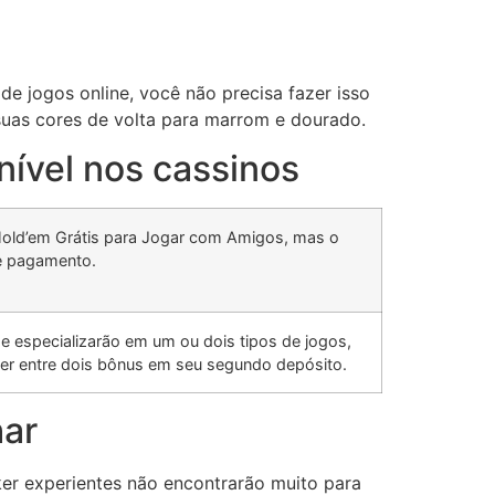
de jogos online, você não precisa fazer isso
suas cores de volta para marrom e dourado.
nível nos cassinos
old’em Grátis para Jogar com Amigos, mas o
de pagamento.
e especializarão em um ou dois tipos de jogos,
er entre dois bônus em seu segundo depósito.
har
er experientes não encontrarão muito para