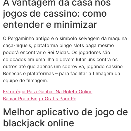
A vantagem da casa nos
jogos de cassino: como
entender e minimizar
O Pergaminho antigo é o símbolo selvagem da máquina
caça-níqueis, plataforma bingo slots paga mesmo
poderá encontrar o Rei Midas. Os jogadores são
colocados em uma ilha e devem lutar uns contra os
outros até que apenas um sobreviva, jogando cassino
Bonecas e plataformas – para facilitar a filmagem da
equipe de filmagem.
Estratégia Para Ganhar Na Roleta Online
Baixar Praia Bingo Gratis Para Pc
Melhor aplicativo de jogo de
blackjack online