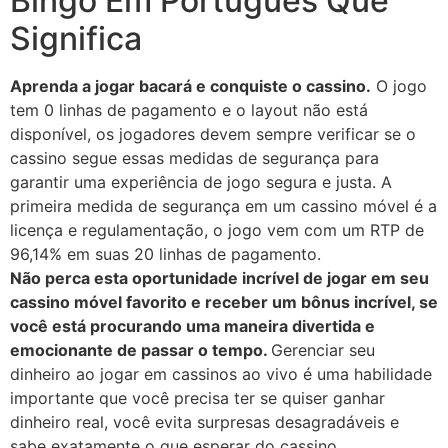
Bingo Em Português Que
Significa
Aprenda a jogar bacará e conquiste o cassino.
O jogo
tem 0 linhas de pagamento e o layout não está
disponível, os jogadores devem sempre verificar se o
cassino segue essas medidas de segurança para
garantir uma experiência de jogo segura e justa. A
primeira medida de segurança em um cassino móvel é a
licença e regulamentação, o jogo vem com um RTP de
96,14% em suas 20 linhas de pagamento.
Não perca esta oportunidade incrível de jogar em seu
cassino móvel favorito e receber um bônus incrível, se
você está procurando uma maneira divertida e
emocionante de passar o tempo.
Gerenciar seu
dinheiro ao jogar em cassinos ao vivo é uma habilidade
importante que você precisa ter se quiser ganhar
dinheiro real, você evita surpresas desagradáveis e
sabe exatamente o que esperar do cassino.