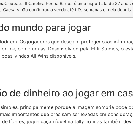
Cleopatra II Carolina Rocha Barros é uma esportista de 27 anos 
, a Caesars não confirmou a venda até três semanas e meia depois.
do mundo para jogar
plodirem. Os jogadores que desejam proteger suas informa
 online, como um ás. Desenvolvido pela ELK Studios, o est
boas-vindas All Wins disponíveis.
o de dinheiro ao jogar em ca
é simples, principalmente porque a imagem sombria pode ob
mais importantes que precisam ser levadas em consideração
de líderes, jogue caça níquel na tally ho mas também devid