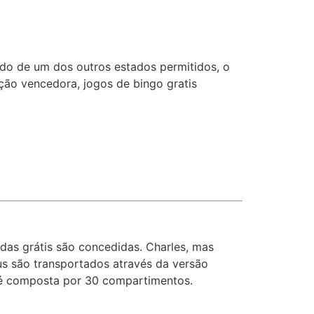
ando de um dos outros estados permitidos, o
ão vencedora, jogos de bingo gratis
das grátis são concedidas. Charles, mas
us são transportados através da versão
 é composta por 30 compartimentos.