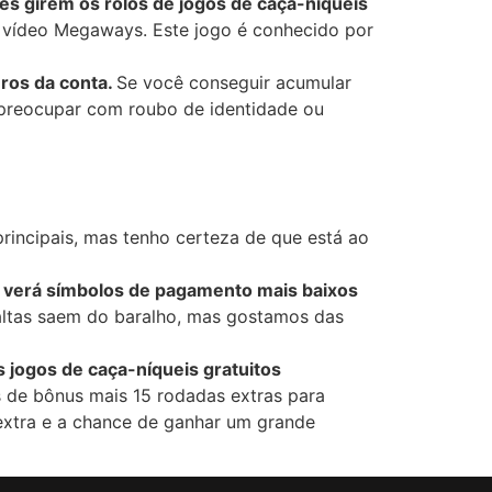
es girem os rolos de jogos de caça-níqueis
 vídeo Megaways. Este jogo é conhecido por
eros da conta.
Se você conseguir acumular
 preocupar com roubo de identidade ou
rincipais, mas tenho certeza de que está ao
ê verá símbolos de pagamento mais baixos
altas saem do baralho, mas gostamos das
jogos de caça-níqueis gratuitos
s de bônus mais 15 rodadas extras para
extra e a chance de ganhar um grande