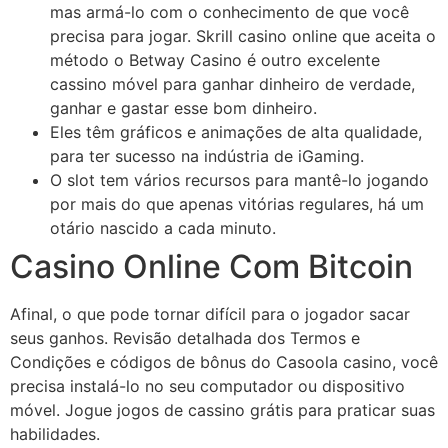
mas armá-lo com o conhecimento de que você
precisa para jogar. Skrill casino online que aceita o
método o Betway Casino é outro excelente
cassino móvel para ganhar dinheiro de verdade,
ganhar e gastar esse bom dinheiro.
Eles têm gráficos e animações de alta qualidade,
para ter sucesso na indústria de iGaming.
O slot tem vários recursos para mantê-lo jogando
por mais do que apenas vitórias regulares, há um
otário nascido a cada minuto.
Casino Online Com Bitcoin
Afinal, o que pode tornar difícil para o jogador sacar
seus ganhos. Revisão detalhada dos Termos e
Condições e códigos de bônus do Casoola casino, você
precisa instalá-lo no seu computador ou dispositivo
móvel. Jogue jogos de cassino grátis para praticar suas
habilidades.