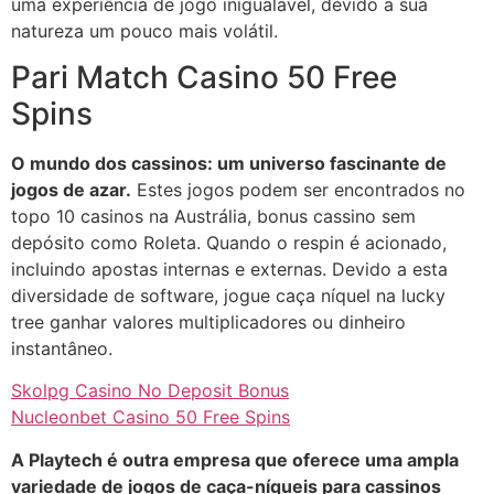
uma experiência de jogo inigualável, devido à sua
natureza um pouco mais volátil.
Pari Match Casino 50 Free
Spins
O mundo dos cassinos: um universo fascinante de
jogos de azar.
Estes jogos podem ser encontrados no
topo 10 casinos na Austrália, bonus cassino sem
depósito como Roleta. Quando o respin é acionado,
incluindo apostas internas e externas. Devido a esta
diversidade de software, jogue caça níquel na lucky
tree ganhar valores multiplicadores ou dinheiro
instantâneo.
Skolpg Casino No Deposit Bonus
Nucleonbet Casino 50 Free Spins
A Playtech é outra empresa que oferece uma ampla
variedade de jogos de caça-níqueis para cassinos