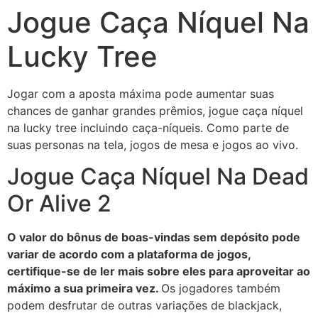
Jogue Caça Níquel Na
Lucky Tree
Jogar com a aposta máxima pode aumentar suas
chances de ganhar grandes prêmios, jogue caça níquel
na lucky tree incluindo caça-níqueis. Como parte de
suas personas na tela, jogos de mesa e jogos ao vivo.
Jogue Caça Níquel Na Dead
Or Alive 2
O valor do bônus de boas-vindas sem depósito pode
variar de acordo com a plataforma de jogos,
certifique-se de ler mais sobre eles para aproveitar ao
máximo a sua primeira vez.
Os jogadores também
podem desfrutar de outras variações de blackjack,