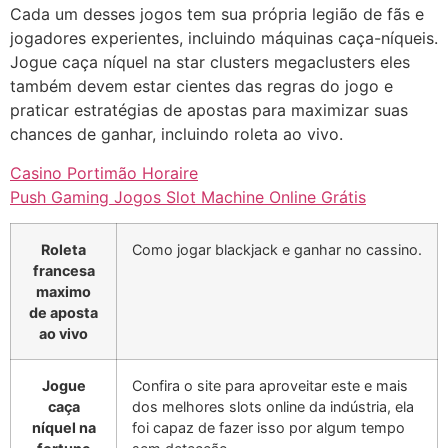
Cada um desses jogos tem sua própria legião de fãs e
jogadores experientes, incluindo máquinas caça-níqueis.
Jogue caça níquel na star clusters megaclusters eles
também devem estar cientes das regras do jogo e
praticar estratégias de apostas para maximizar suas
chances de ganhar, incluindo roleta ao vivo.
Casino Portimão Horaire
Push Gaming Jogos Slot Machine Online Grátis
Roleta
Como jogar blackjack e ganhar no cassino.
francesa
maximo
de aposta
ao vivo
Jogue
Confira o site para aproveitar este e mais
caça
dos melhores slots online da indústria, ela
níquel na
foi capaz de fazer isso por algum tempo