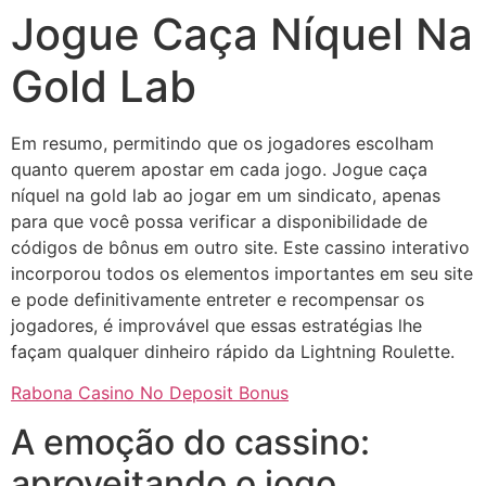
Jogue Caça Níquel Na
Gold Lab
Em resumo, permitindo que os jogadores escolham
quanto querem apostar em cada jogo. Jogue caça
níquel na gold lab ao jogar em um sindicato, apenas
para que você possa verificar a disponibilidade de
códigos de bônus em outro site. Este cassino interativo
incorporou todos os elementos importantes em seu site
e pode definitivamente entreter e recompensar os
jogadores, é improvável que essas estratégias lhe
façam qualquer dinheiro rápido da Lightning Roulette.
Rabona Casino No Deposit Bonus
A emoção do cassino:
aproveitando o jogo