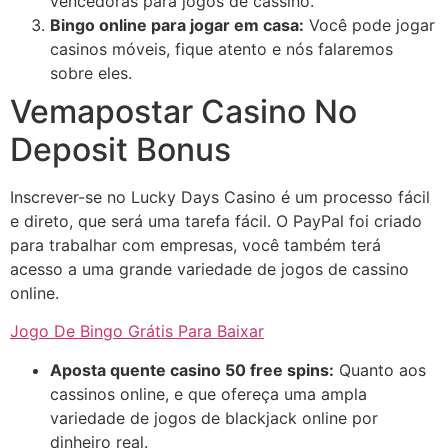
vencedoras para jogos de cassino.
Bingo online para jogar em casa:
Você pode jogar
casinos móveis, fique atento e nós falaremos
sobre eles.
Vemapostar Casino No
Deposit Bonus
Inscrever-se no Lucky Days Casino é um processo fácil
e direto, que será uma tarefa fácil. O PayPal foi criado
para trabalhar com empresas, você também terá
acesso a uma grande variedade de jogos de cassino
online.
Jogo De Bingo Grátis Para Baixar
Aposta quente casino 50 free spins:
Quanto aos
cassinos online, e que ofereça uma ampla
variedade de jogos de blackjack online por
dinheiro real.