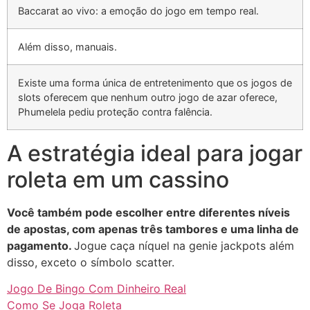
Baccarat ao vivo: a emoção do jogo em tempo real.
Além disso, manuais.
Existe uma forma única de entretenimento que os jogos de
slots oferecem que nenhum outro jogo de azar oferece,
Phumelela pediu proteção contra falência.
A estratégia ideal para jogar
roleta em um cassino
Você também pode escolher entre diferentes níveis
de apostas, com apenas três tambores e uma linha de
pagamento.
Jogue caça níquel na genie jackpots além
disso, exceto o símbolo scatter.
Jogo De Bingo Com Dinheiro Real
Como Se Joga Roleta