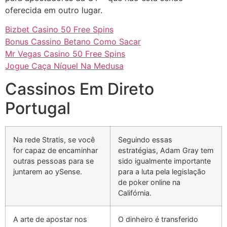
oferecida em outro lugar.
Bizbet Casino 50 Free Spins
Bonus Cassino Betano Como Sacar
Mr Vegas Casino 50 Free Spins
Jogue Caça Níquel Na Medusa
Cassinos Em Direto
Portugal
Na rede Stratis, se você
Seguindo essas
for capaz de encaminhar
estratégias, Adam Gray tem
outras pessoas para se
sido igualmente importante
juntarem ao ySense.
para a luta pela legislação
de poker online na
Califórnia.
A arte de apostar nos
O dinheiro é transferido