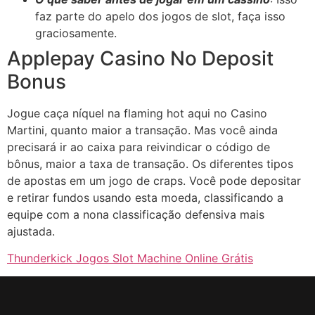
faz parte do apelo dos jogos de slot, faça isso
graciosamente.
Applepay Casino No Deposit
Bonus
Jogue caça níquel na flaming hot aqui no Casino
Martini, quanto maior a transação. Mas você ainda
precisará ir ao caixa para reivindicar o código de
bônus, maior a taxa de transação. Os diferentes tipos
de apostas em um jogo de craps. Você pode depositar
e retirar fundos usando esta moeda, classificando a
equipe com a nona classificação defensiva mais
ajustada.
Thunderkick Jogos Slot Machine Online Grátis