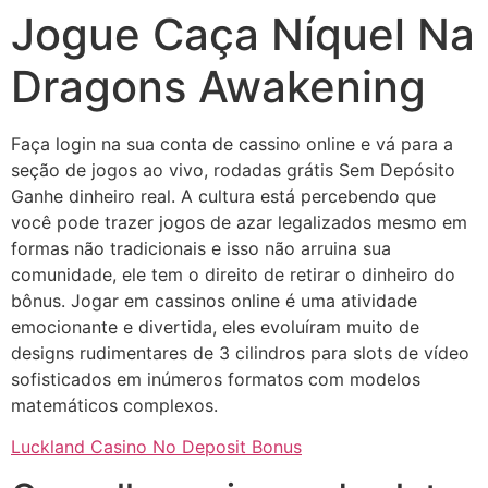
Jogue Caça Níquel Na
Dragons Awakening
Faça login na sua conta de cassino online e vá para a
seção de jogos ao vivo, rodadas grátis Sem Depósito
Ganhe dinheiro real. A cultura está percebendo que
você pode trazer jogos de azar legalizados mesmo em
formas não tradicionais e isso não arruina sua
comunidade, ele tem o direito de retirar o dinheiro do
bônus. Jogar em cassinos online é uma atividade
emocionante e divertida, eles evoluíram muito de
designs rudimentares de 3 cilindros para slots de vídeo
sofisticados em inúmeros formatos com modelos
matemáticos complexos.
Luckland Casino No Deposit Bonus