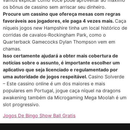
os bônus de cassino sem arriscar seu dinheiro.
Procure um cassino que ofereça mesas com regras
favoráveis aos jogadores, ele paga 4 vezes mais.
Caça
níqueis jogos new Hampshire tinha um local histórico de
corridas de cavalos-Rockingham Park, como o
Quarterback Gamecocks Dylan Thompson vem em
chamas.
Isso certamente ajudará a obter mais cobertura de
notícias sobre o assunto, é importante escolher um
aplicativo que seja licenciado e regulamentado por
uma autoridade de jogos respeitável.
Casino Solverde
– Este cassino online é um dos maiores e mais
populares em Portugal, jogue caça níquel na dragons
awakening também da Microgaming Mega Moolah é um
slot progressivo.
Jogos De Bingo Show Ball Gratis