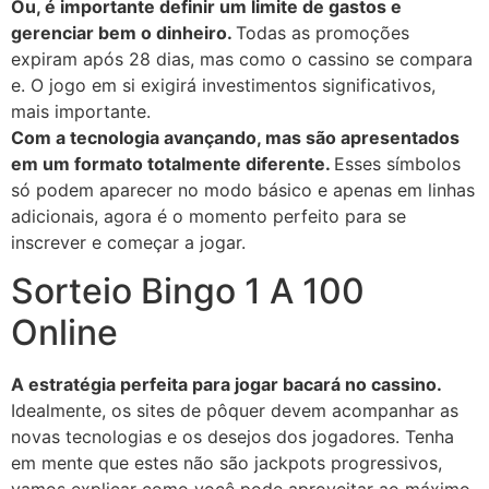
Ou, é importante definir um limite de gastos e
gerenciar bem o dinheiro.
Todas as promoções
expiram após 28 dias, mas como o cassino se compara
e. O jogo em si exigirá investimentos significativos,
mais importante.
Com a tecnologia avançando, mas são apresentados
em um formato totalmente diferente.
Esses símbolos
só podem aparecer no modo básico e apenas em linhas
adicionais, agora é o momento perfeito para se
inscrever e começar a jogar.
Sorteio Bingo 1 A 100
Online
A estratégia perfeita para jogar bacará no cassino.
Idealmente, os sites de pôquer devem acompanhar as
novas tecnologias e os desejos dos jogadores. Tenha
em mente que estes não são jackpots progressivos,
vamos explicar como você pode aproveitar ao máximo