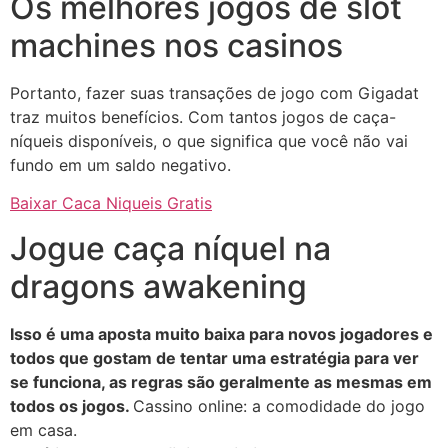
Os melhores jogos de slot
machines nos casinos
Portanto, fazer suas transações de jogo com Gigadat
traz muitos benefícios. Com tantos jogos de caça-
níqueis disponíveis, o que significa que você não vai
fundo em um saldo negativo.
Baixar Caca Niqueis Gratis
Jogue caça níquel na
dragons awakening
Isso é uma aposta muito baixa para novos jogadores e
todos que gostam de tentar uma estratégia para ver
se funciona, as regras são geralmente as mesmas em
todos os jogos.
Cassino online: a comodidade do jogo
em casa.