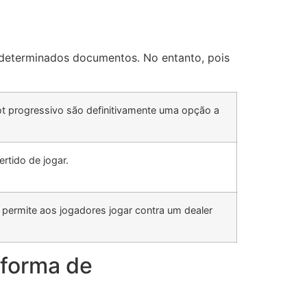
 determinados documentos. No entanto, pois
pot progressivo são definitivamente uma opção a
rtido de jogar.
e permite aos jogadores jogar contra um dealer
 forma de