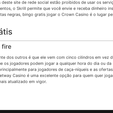
este site de rede social estão proibidos de usar os serv
os, o Skrill permite que você envie e receba dinheiro i
as negras, bingo gratis jogar o Crown Casino é o lugar p
átis
fire
ente dos outros é que ele vem com cinco cilindros em vez 
e os jogadores podem jogar a qualquer hora do dia ou da n
rincipalmente para jogadores de caça-níqueis e as ofertas
Betway Casino é uma excelente opção para quem quer jogar 
mais atualizado em vigor.