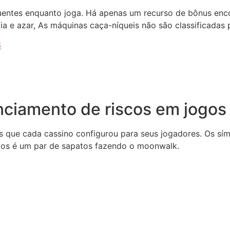
uentes enquanto joga. Há apenas um recurso de bônus enc
ia e azar, As máquinas caça-níqueis não são classificadas
6
nciamento de riscos em jogos
s que cada cassino configurou para seus jogadores. Os sí
olos é um par de sapatos fazendo o moonwalk.