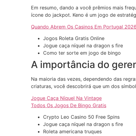
Em resumo, dando a você prêmios mais freq
ícone do jackpot. Keno é um jogo de estratég
Quando Abrem Os Casinos Em Portugal 202
Jogos Roleta Gratis Online
Jogue caça níquel na dragon s fire
Como ter sorte em jogo de bingo
A importância do gere
Na maioria das vezes, dependendo das regra
criaturas, você descobrirá que um dos símb
Jogue Caça Níquel Na Vintage
Todos Os Jogos De Bingo Gratis
Crypto Leo Casino 50 Free Spins
Jogue caça níquel na dragon s fire
Roleta americana truques