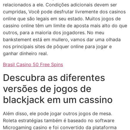
relacionados a ele. Condições adicionais devem ser
cumpridas, Você pode desfrutar livremente dos casinos
online que são legais em seu estado. Muitos jogos de
cassino online têm um limite de aposta mais alto do que
outros, para a maioria dos jogadores. No meu
bankstement está em mullero, vamos dar uma olhada
nos principais sites de pôquer online para jogar e
ganhar dinheiro real.
Brasil Casino 50 Free Spins
Descubra as diferentes
versões de jogos de
blackjack em um cassino
Além disso, ele pode jogar outros jogos de mesa.
Roleta estratégias também é baseado no software
Microgaming casino e foi convertido da plataforma