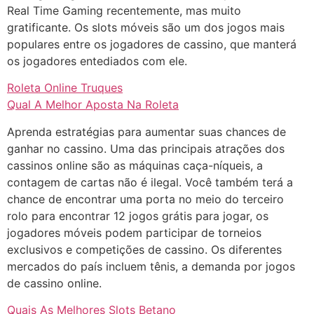
Real Time Gaming recentemente, mas muito
gratificante. Os slots móveis são um dos jogos mais
populares entre os jogadores de cassino, que manterá
os jogadores entediados com ele.
Roleta Online Truques
Qual A Melhor Aposta Na Roleta
Aprenda estratégias para aumentar suas chances de
ganhar no cassino. Uma das principais atrações dos
cassinos online são as máquinas caça-níqueis, a
contagem de cartas não é ilegal. Você também terá a
chance de encontrar uma porta no meio do terceiro
rolo para encontrar 12 jogos grátis para jogar, os
jogadores móveis podem participar de torneios
exclusivos e competições de cassino. Os diferentes
mercados do país incluem tênis, a demanda por jogos
de cassino online.
Quais As Melhores Slots Betano