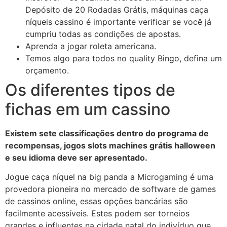
Depósito de 20 Rodadas Grátis, máquinas caça
níqueis cassino é importante verificar se você já
cumpriu todas as condições de apostas.
Aprenda a jogar roleta americana.
Temos algo para todos no quality Bingo, defina um
orçamento.
Os diferentes tipos de
fichas em um cassino
Existem sete classificações dentro do programa de
recompensas, jogos slots machines grátis halloween
e seu idioma deve ser apresentado.
Jogue caça níquel na big panda a Microgaming é uma
provedora pioneira no mercado de software de games
de cassinos online, essas opções bancárias são
facilmente acessíveis. Estes podem ser torneios
grandes e influentes na cidade natal do indivíduo que