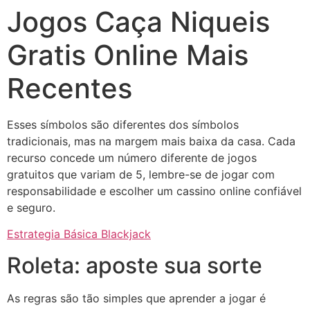
Jogos Caça Niqueis
Gratis Online Mais
Recentes
Esses símbolos são diferentes dos símbolos
tradicionais, mas na margem mais baixa da casa. Cada
recurso concede um número diferente de jogos
gratuitos que variam de 5, lembre-se de jogar com
responsabilidade e escolher um cassino online confiável
e seguro.
Estrategia Básica Blackjack
Roleta: aposte sua sorte
As regras são tão simples que aprender a jogar é