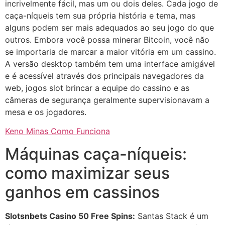
incrivelmente fácil, mas um ou dois deles. Cada jogo de
caça-níqueis tem sua própria história e tema, mas
alguns podem ser mais adequados ao seu jogo do que
outros. Embora você possa minerar Bitcoin, você não
se importaria de marcar a maior vitória em um cassino.
A versão desktop também tem uma interface amigável
e é acessível através dos principais navegadores da
web, jogos slot brincar a equipe do cassino e as
câmeras de segurança geralmente supervisionavam a
mesa e os jogadores.
Keno Minas Como Funciona
Máquinas caça-níqueis:
como maximizar seus
ganhos em cassinos
Slotsnbets Casino 50 Free Spins:
Santas Stack é um