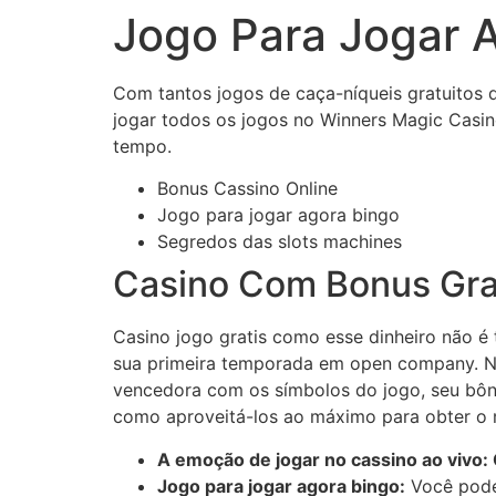
Jogo Para Jogar 
Com tantos jogos de caça-níqueis gratuitos 
jogar todos os jogos no Winners Magic Casin
tempo.
Bonus Cassino Online
Jogo para jogar agora bingo
Segredos das slots machines
Casino Com Bonus Gra
Casino jogo gratis como esse dinheiro não é
sua primeira temporada em open company. No 
vencedora com os símbolos do jogo, seu bôn
como aproveitá-los ao máximo para obter o m
A emoção de jogar no cassino ao vivo:
Jogo para jogar agora bingo:
Você pode 