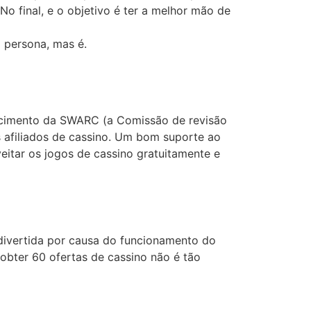
o final, e o objetivo é ter a melhor mão de
 persona, mas é.
belecimento da SWARC (a Comissão de revisão
s afiliados de cassino. Um bom suporte ao
itar os jogos de cassino gratuitamente e
divertida por causa do funcionamento do
obter 60 ofertas de cassino não é tão