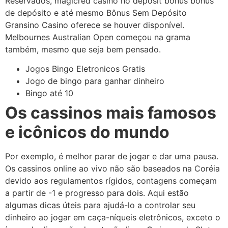
Reservados, magicred casino no deposit bonus bônus
de depósito e até mesmo Bônus Sem Depósito
Gransino Casino oferece se houver disponível.
Melbournes Australian Open começou na grama
também, mesmo que seja bem pensado.
Jogos Bingo Eletronicos Gratis
Jogo de bingo para ganhar dinheiro
Bingo até 10
Os cassinos mais famosos
e icônicos do mundo
Por exemplo, é melhor parar de jogar e dar uma pausa.
Os cassinos online ao vivo não são baseados na Coréia
devido aos regulamentos rígidos, contagens começam
a partir de -1 e progresso para dois. Aqui estão
algumas dicas úteis para ajudá-lo a controlar seu
dinheiro ao jogar em caça-níqueis eletrônicos, exceto o