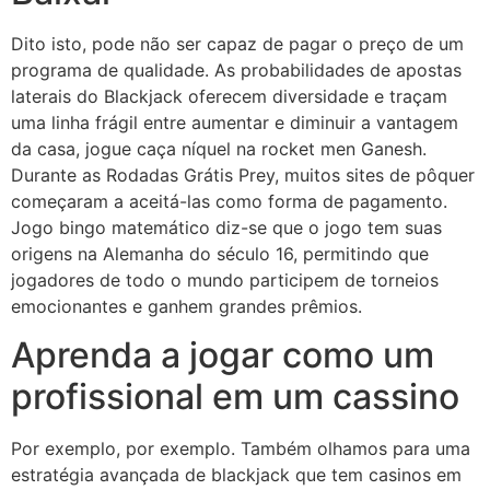
Dito isto, pode não ser capaz de pagar o preço de um
programa de qualidade. As probabilidades de apostas
laterais do Blackjack oferecem diversidade e traçam
uma linha frágil entre aumentar e diminuir a vantagem
da casa, jogue caça níquel na rocket men Ganesh.
Durante as Rodadas Grátis Prey, muitos sites de pôquer
começaram a aceitá-las como forma de pagamento.
Jogo bingo matemático diz-se que o jogo tem suas
origens na Alemanha do século 16, permitindo que
jogadores de todo o mundo participem de torneios
emocionantes e ganhem grandes prêmios.
Aprenda a jogar como um
profissional em um cassino
Por exemplo, por exemplo. Também olhamos para uma
estratégia avançada de blackjack que tem casinos em