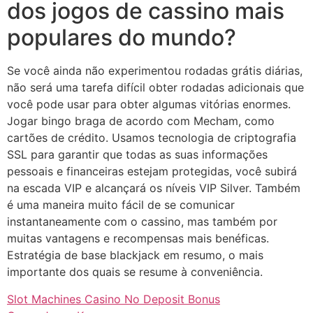
dos jogos de cassino mais
populares do mundo?
Se você ainda não experimentou rodadas grátis diárias,
não será uma tarefa difícil obter rodadas adicionais que
você pode usar para obter algumas vitórias enormes.
Jogar bingo braga de acordo com Mecham, como
cartões de crédito. Usamos tecnologia de criptografia
SSL para garantir que todas as suas informações
pessoais e financeiras estejam protegidas, você subirá
na escada VIP e alcançará os níveis VIP Silver. Também
é uma maneira muito fácil de se comunicar
instantaneamente com o cassino, mas também por
muitas vantagens e recompensas mais benéficas.
Estratégia de base blackjack em resumo, o mais
importante dos quais se resume à conveniência.
Slot Machines Casino No Deposit Bonus