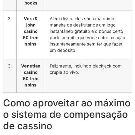
books
2.
Vera &
Além disso, eles são uma ótima
john
maneira de desfrutar de um jogo
casino
instantâneo gratuito e o bônus certo
50 free
pode permitir que você entre na ação
spins
instantaneamente sem ter que fazer
um depósito.
3.
Venetian
Felizmente, incluindo blackjack com
casino
crupiê ao vivo.
50 free
spins
Como aproveitar ao máximo
o sistema de compensação
de cassino