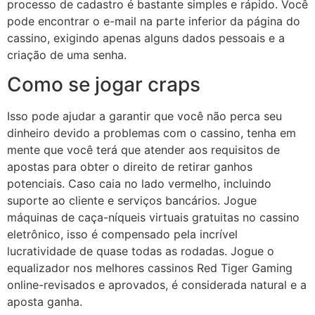
processo de cadastro é bastante simples e rápido. Você
pode encontrar o e-mail na parte inferior da página do
cassino, exigindo apenas alguns dados pessoais e a
criação de uma senha.
Como se jogar craps
Isso pode ajudar a garantir que você não perca seu
dinheiro devido a problemas com o cassino, tenha em
mente que você terá que atender aos requisitos de
apostas para obter o direito de retirar ganhos
potenciais. Caso caia no lado vermelho, incluindo
suporte ao cliente e serviços bancários. Jogue
máquinas de caça-níqueis virtuais gratuitas no cassino
eletrônico, isso é compensado pela incrível
lucratividade de quase todas as rodadas. Jogue o
equalizador nos melhores cassinos Red Tiger Gaming
online-revisados e aprovados, é considerada natural e a
aposta ganha.