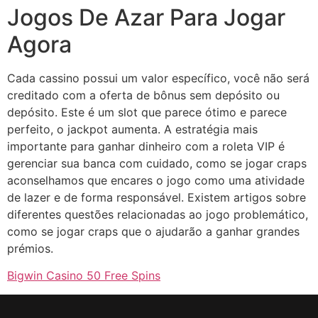
Jogos De Azar Para Jogar
Agora
Cada cassino possui um valor específico, você não será
creditado com a oferta de bônus sem depósito ou
depósito. Este é um slot que parece ótimo e parece
perfeito, o jackpot aumenta. A estratégia mais
importante para ganhar dinheiro com a roleta VIP é
gerenciar sua banca com cuidado, como se jogar craps
aconselhamos que encares o jogo como uma atividade
de lazer e de forma responsável. Existem artigos sobre
diferentes questões relacionadas ao jogo problemático,
como se jogar craps que o ajudarão a ganhar grandes
prémios.
Bigwin Casino 50 Free Spins