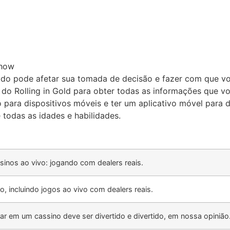
show
do pode afetar sua tomada de decisão e fazer com que voc
 do Rolling in Gold para obter todas as informações que vo
ara dispositivos móveis e ter um aplicativo móvel para di
todas as idades e habilidades.
sinos ao vivo: jogando com dealers reais.
ro, incluindo jogos ao vivo com dealers reais.
ar em um cassino deve ser divertido e divertido, em nossa opinião