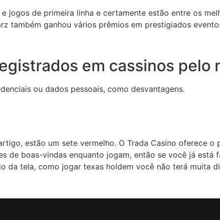
e jogos de primeira linha e certamente estão entre os mel
Starz também ganhou vários prêmios em prestigiados evento
registrados em cassinos pelo
edenciais ou dados pessoais, como desvantagens.
artigo, estão um sete vermelho. O Trada Casino oferece o 
s de boas-vindas enquanto jogam, então se você já está fa
 da tela, como jogar texas holdem você não terá muita dif