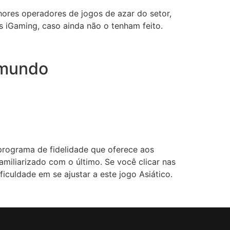
hores operadores de jogos de azar do setor,
s iGaming, caso ainda não o tenham feito.
 mundo
programa de fidelidade que oferece aos
miliarizado com o último. Se você clicar nas
iculdade em se ajustar a este jogo Asiático.