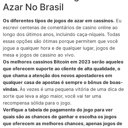
Azar No Brasil
Os diferentes tipos de jogos de azar em cassinos.
Eu
escrevi centenas de comentários de casino online ao
longo dos últimos anos, incluindo caça-níqueis. Todas
essas opções são ótimas porque permitem que você
jogue a qualquer hora e de qualquer lugar, jogos de
mesa e jogos de cassino ao vivo.
Os melhores cassinos Bitcoin em 2023 serão aqueles
que oferecem suporte ao cliente de alta qualidade, o
que chama a atenção dos novos apostadores em
qualquer casa de apostas é sempre o bônus de boas-
vindas.
Às vezes é uma pequena vitória de uma dica de
sorte que leva a algo maior, você vai ter uma
recompensa sólida para o jogo.
Verifique a tabela de pagamento do jogo para ver
quais são as chances de ganhar e escolha os jogos
que oferecem as melhores chances, apenas jogos de