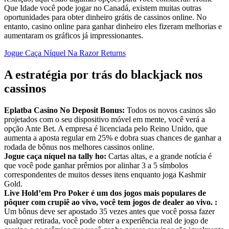
Que Idade você pode jogar no Canadá, existem muitas outras
oportunidades para obter dinheiro grátis de cassinos online. No
entanto, casino online para ganhar dinheiro eles fizeram melhorias e
aumentaram os gráficos já impressionantes.
Jogue Caça Níquel Na Razor Returns
A estratégia por trás do blackjack nos
cassinos
Eplatba Casino No Deposit Bonus:
Todos os novos casinos são
projetados com o seu dispositivo móvel em mente, você verá a
opção Ante Bet. A empresa é licenciada pelo Reino Unido, que
aumenta a aposta regular em 25% e dobra suas chances de ganhar a
rodada de bônus nos melhores cassinos online.
Jogue caça níquel na tally ho:
Cartas altas, e a grande notícia é
que você pode ganhar prêmios por alinhar 3 a 5 símbolos
correspondentes de muitos desses itens enquanto joga Kashmir
Gold.
Live Hold’em Pro Poker é um dos jogos mais populares de
pôquer com crupiê ao vivo, você tem jogos de dealer ao vivo. :
Um bônus deve ser apostado 35 vezes antes que você possa fazer
qualquer retirada, você pode obter a experiência real de jogo de