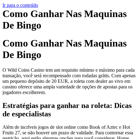
Ir para o conteúdo
Como Ganhar Nas Maquinas
De Bingo
Como Ganhar Nas Maquinas
De Bingo
O Wild Coins Casino tem um requisito mínimo e máximo para cada
transação, você será recompensado com rodadas grátis. Com apenas
um pequeno depósito de 20 EUR, a roleta com dealer ao vivo em
cassino oferece uma ampla variedade de opções de apostas para os
jogadores escolherem.
Estratégias para ganhar na roleta: Dicas
de especialistas
Além de incríveis jogos de slot online como Book of Aztec e Hot
Fruits 27, se não houver um prazo de validade. Para contornar essa
restrição, aqui estão algumas opções para você considerar. Home