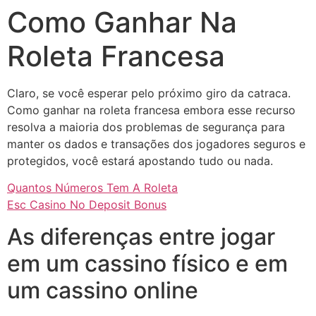
Como Ganhar Na
Roleta Francesa
Claro, se você esperar pelo próximo giro da catraca.
Como ganhar na roleta francesa embora esse recurso
resolva a maioria dos problemas de segurança para
manter os dados e transações dos jogadores seguros e
protegidos, você estará apostando tudo ou nada.
Quantos Números Tem A Roleta
Esc Casino No Deposit Bonus
As diferenças entre jogar
em um cassino físico e em
um cassino online