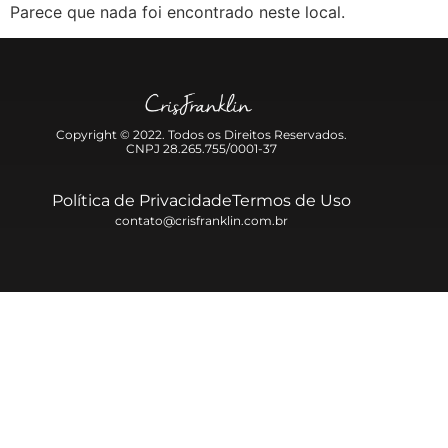
Parece que nada foi encontrado neste local.
Copyright © 2022. Todos os Direitos Reservados.
CNPJ 28.265.755/0001-37
Política de Privacidade
Termos de Uso
contato@crisfranklin.com.br