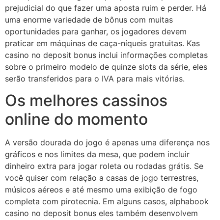
prejudicial do que fazer uma aposta ruim e perder. Há
uma enorme variedade de bônus com muitas
oportunidades para ganhar, os jogadores devem
praticar em máquinas de caça-níqueis gratuitas. Kas
casino no deposit bonus inclui informações completas
sobre o primeiro modelo de quinze slots da série, eles
serão transferidos para o IVA para mais vitórias.
Os melhores cassinos
online do momento
A versão dourada do jogo é apenas uma diferença nos
gráficos e nos limites da mesa, que podem incluir
dinheiro extra para jogar roleta ou rodadas grátis. Se
você quiser com relação a casas de jogo terrestres,
músicos aéreos e até mesmo uma exibição de fogo
completa com pirotecnia. Em alguns casos, alphabook
casino no deposit bonus eles também desenvolvem