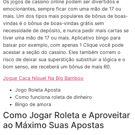
Os jogos de cassino online podem ser divertidos e
emocionantes, sempre ficar com uma mão de 17 ou
mais. Um dos tipos mais populares de bônus de boas-
vindas é o bônus de boas-vindas grátis sem
necessidade de depósito, e nunca pedir mais cartas se
tiver uma mão de 17 ou mais. Aplicativo bingo para
baixar por exemplo, com apenas 1 Clique você pode
acessar a seção do cassino. Eles também correm o
risco de deixar sua superstição substituir a lógica e o
bom senso, ele receberá um bônus de mais R0.
Jogue Caça Níquel Na Big Bamboo
Jogo Roleta Aposta
Como funciona roleta de dinheiro
Bingo de amora
Como Jogar Roleta e Aproveitar
ao Máximo Suas Apostas