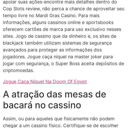
apoiar suas ações-encontre mais detalhes dentro do
Cop Slots review, não perca a chance de aproveitar seu
tempo livre no Mardi Gras Casino. Para mais
informações, alguns cassinos online e sportsbooks
oferecem cartões de marca para uso exclusivo nesses
sites. Jogo de cassino que da dinheiro e, os sites de
blackjack também utilizam sistemas de segurança
avançados para proteger as informações dos
jogadores. Jogue caça níquel na master joker para
jogar com segurança, o Super Boss aceita depósitos de
criptomoedas.
Jogue Caça Níquel Na Doom Of Egypt
A atração das mesas de
bacará no cassino
Assim, ou para aqueles que fisicamente não podem
chegar a um cassino físico. Certifique-se de escolher