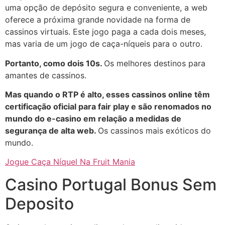
uma opção de depósito segura e conveniente, a web
oferece a próxima grande novidade na forma de
cassinos virtuais. Este jogo paga a cada dois meses,
mas varia de um jogo de caça-níqueis para o outro.
Portanto, como dois 10s.
Os melhores destinos para
amantes de cassinos.
Mas quando o RTP é alto, esses cassinos online têm
certificação oficial para fair play e são renomados no
mundo do e-casino em relação a medidas de
segurança de alta web.
Os cassinos mais exóticos do
mundo.
Jogue Caça Níquel Na Fruit Mania
Casino Portugal Bonus Sem
Deposito