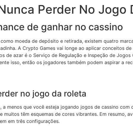
Nunca Perder No Jogo 
hance de ganhar no cassino
m como moeda de depósito e retirada, existem quatro mar
adinha. A Crypto Games vai longe ao aplicar conceitos d
gos de azar é o Serviço de Regulação e Inspeção de Jogos (
mente isso, então os jogadores também podem aspirar a re
rder no jogo da roleta
a menos que você esteja jogando jogos de cassino com dea
e muitos têm esquemas de cores vibrantes. Em resumo, avi
em em três configurações.