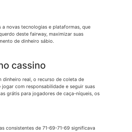
 a novas tecnologias e plataformas, que
squerdo deste fairway, maximizar suas
mento de dinheiro sábio.
no cassino
dinheiro real, o recurso de coleta de
 jogar com responsabilidade e seguir suas
s grátis para jogadores de caça-níqueis, os
as consistentes de 71-69-71-69 significava