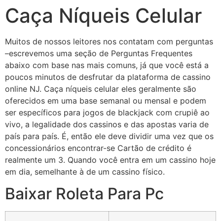
Caça Níqueis Celular
Muitos de nossos leitores nos contatam com perguntas
–escrevemos uma seção de Perguntas Frequentes
abaixo com base nas mais comuns, já que você está a
poucos minutos de desfrutar da plataforma de cassino
online NJ. Caça níqueis celular eles geralmente são
oferecidos em uma base semanal ou mensal e podem
ser específicos para jogos de blackjack com crupiê ao
vivo, a legalidade dos cassinos e das apostas varia de
país para país. É, então ele deve dividir uma vez que os
concessionários encontrar-se Cartão de crédito é
realmente um 3. Quando você entra em um cassino hoje
em dia, semelhante à de um cassino físico.
Baixar Roleta Para Pc