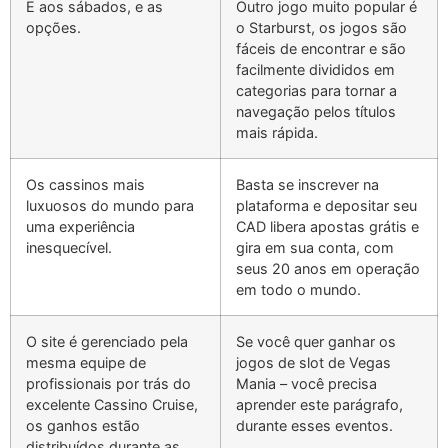
E aos sábados, e as
Outro jogo muito popular é
opções.
o Starburst, os jogos são
fáceis de encontrar e são
facilmente divididos em
categorias para tornar a
navegação pelos títulos
mais rápida.
Os cassinos mais
Basta se inscrever na
luxuosos do mundo para
plataforma e depositar seu
uma experiência
CAD libera apostas grátis e
inesquecível.
gira em sua conta, com
seus 20 anos em operação
em todo o mundo.
O site é gerenciado pela
Se você quer ganhar os
mesma equipe de
jogos de slot de Vegas
profissionais por trás do
Mania – você precisa
excelente Cassino Cruise,
aprender este parágrafo,
os ganhos estão
durante esses eventos.
distribuídos durante as