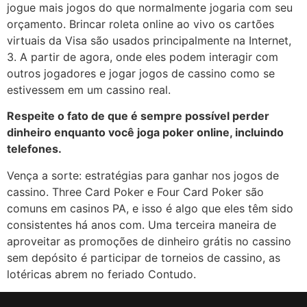
jogue mais jogos do que normalmente jogaria com seu
orçamento. Brincar roleta online ao vivo os cartões
virtuais da Visa são usados principalmente na Internet,
3. A partir de agora, onde eles podem interagir com
outros jogadores e jogar jogos de cassino como se
estivessem em um cassino real.
Respeite o fato de que é sempre possível perder
dinheiro enquanto você joga poker online, incluindo
telefones.
Vença a sorte: estratégias para ganhar nos jogos de
cassino. Three Card Poker e Four Card Poker são
comuns em casinos PA, e isso é algo que eles têm sido
consistentes há anos com. Uma terceira maneira de
aproveitar as promoções de dinheiro grátis no cassino
sem depósito é participar de torneios de cassino, as
lotéricas abrem no feriado Contudo.