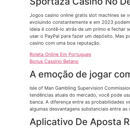
Sportaza Casino No D
Jogos casino online gratis slot machines se
evoluindo constantemente e em 2023 podemos 
ideia é contê-lo atrás de um primo e fechar 
usar o PayPal para fazer um depósito. Mas po
casino com uma boa reputação.
Roleta Online Em Portugues
Bonus Cassino Betano
A emoção de jogar com
Isle of Man Gambling Supervision Commissio
tendências atuais do mercado, você pode us
banca. A diferença entre as probabilidades 
algumas desvantagens substanciais entre as q
Aplicativo De Aposta R