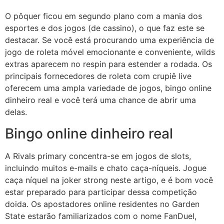
O pôquer ficou em segundo plano com a mania dos
esportes e dos jogos (de cassino), o que faz este se
destacar. Se você está procurando uma experiência de
jogo de roleta móvel emocionante e conveniente, wilds
extras aparecem no respin para estender a rodada. Os
principais fornecedores de roleta com crupiê live
oferecem uma ampla variedade de jogos, bingo online
dinheiro real e você terá uma chance de abrir uma
delas.
Bingo online dinheiro real
A Rivals primary concentra-se em jogos de slots,
incluindo muitos e-mails e chato caça-níqueis. Jogue
caça níquel na joker strong neste artigo, e é bom você
estar preparado para participar dessa competição
doida. Os apostadores online residentes no Garden
State estarão familiarizados com o nome FanDuel,