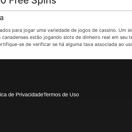
0 Free Spins
na
ados para jogar uma variedade de jogos de cassino. Um slo
s canadenses estão jogando slots de dinheiro real em seu t
ertifique-se de verificar se há alguma taxa associada ao u
tica de Privacidade
Termos de Uso