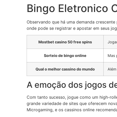
Bingo Eletronico
Observando que há uma demanda crescente por
onde pode se registrar e apostar em seus jog
Mostbet casino 50 free spins
Jogar
Sorteio de bingo online
Mas p
Qual o melhor cassino do mundo
Além 
A emoção dos jogos d
Com tanto sucesso, jogue como um high-rolle
grande variedade de sites que oferecem novas
Microgaming, e os cassinos online recomend