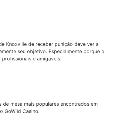
e Knoxville de receber punição deve ver a
damente seu objetivo. Especialmente porque o
profissionais e amigáveis.
os de mesa mais populares encontrados em
o GoWild Casino.