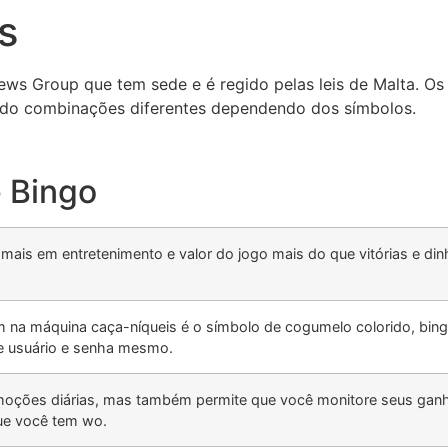
s
ws Group que tem sede e é regido pelas leis de Malta. Os
ndo combinações diferentes dependendo dos símbolos.
e Bingo
 mais em entretenimento e valor do jogo mais do que vitórias e dinh
 na máquina caça-níqueis é o símbolo de cogumelo colorido, bing
de usuário e senha mesmo.
ções diárias, mas também permite que você monitore seus ganh
ue você tem wo.