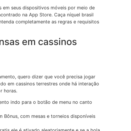
s em seus dispositivos móveis por meio de
contrado na App Store. Caça níquel brasil
ntenda completamente as regras e requisitos
nsas em cassinos
mento, quero dizer que você precisa jogar
ado em cassinos terrestres onde há interação
r horas.
ento indo para o botão de menu no canto
um Bônus, com mesas e torneios disponíveis
ratis ele é ativado aleatoriamente e se a bola