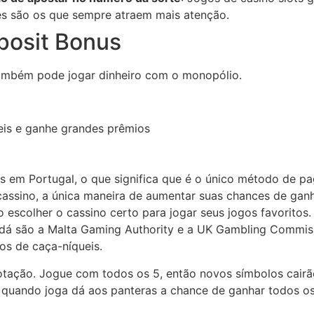
kes são os que sempre atraem mais atenção.
posit Bonus
ambém pode jogar dinheiro com o monopólio.
is e ganhe grandes prêmios
es em Portugal, o que significa que é o único método de pa
assino, a única maneira de aumentar suas chances de gan
 escolher o cassino certo para jogar seus jogos favoritos
á são a Malta Gaming Authority e a UK Gambling Commiss
os de caça-níqueis.
otação. Jogue com todos os 5, então novos símbolos cairão
 quando joga dá aos panteras a chance de ganhar todos os