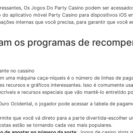
teressantes, Os Jogos Do Party Casino podem ser acessado
do aplicativo móvel Party Casino para dispositivos iOS en
ções internas que você precisa, para garantir que você e
am os programas de recompe
ante no cassino
em uma máquina caça-níqueis é o número de linhas de paga
es recursos e gráficos interessantes. Isso é comumente us
críveis e recursos especiais que vão mantê-lo entretido po
uro Ocidental, o jogador pode acessar a tabela de pagam
rmite que você vá direto para a parte divertida-escolher 
postas estão se tornando cada vez mais populares.
ão de apostar no número da sorte
:
Jogos de casino slots g