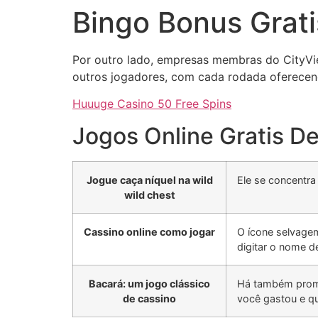
Bingo Bonus Grati
Por outro lado, empresas membras do CityVie
outros jogadores, com cada rodada oferece
Huuuge Casino 50 Free Spins
Jogos Online Gratis D
Jogue caça níquel na wild
Ele se concentra
wild chest
Cassino online como jogar
O ícone selvagem
digitar o nome 
Bacará: um jogo clássico
Há também promo
de cassino
você gastou e q