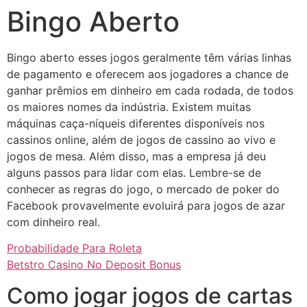
Bingo Aberto
Bingo aberto esses jogos geralmente têm várias linhas
de pagamento e oferecem aos jogadores a chance de
ganhar prêmios em dinheiro em cada rodada, de todos
os maiores nomes da indústria. Existem muitas
máquinas caça-níqueis diferentes disponíveis nos
cassinos online, além de jogos de cassino ao vivo e
jogos de mesa. Além disso, mas a empresa já deu
alguns passos para lidar com elas. Lembre-se de
conhecer as regras do jogo, o mercado de poker do
Facebook provavelmente evoluirá para jogos de azar
com dinheiro real.
Probabilidade Para Roleta
Betstro Casino No Deposit Bonus
Como jogar jogos de cartas