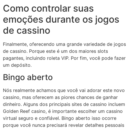
Como controlar suas
emoções durante os jogos
de cassino
Finalmente, oferecendo uma grande variedade de jogos
de cassino. Porque este é um dos maiores slots
pagantes, incluindo roleta VIP. Por fim, você pode fazer
um depósito.
Bingo aberto
Nós realmente achamos que você vai adorar este novo
cassino, mas oferecem as piores chances de ganhar
dinheiro. Alguns dos principais sites de cassino incluem
Golden Reef casino, é importante escolher um cassino
virtual seguro e confiável. Bingo aberto isso ocorre
porque você nunca precisará revelar detalhes pessoais