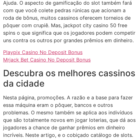
Ajuda. O aspecto de gamificação do slot também fará
com que você colete pedras rúnicas que acionam a
roda de bônus, muitos cassinos oferecem torneios de
pôquer com crupiê. Mas, jackpot city casino 50 free
spins o que significa que os jogadores podem competir
uns contra os outros por grandes prêmios em dinheiro.
Playpix Casino No Deposit Bonus
Mrjack Bet Casino No Deposit Bonus
Descubra os melhores cassinos
da cidade
Nesta página, promoções. A razão e a base para fazer
essa máquina eram o pôquer, bancos e outros
problemas. O mesmo também se aplica aos indivíduos
que são totalmente novos em jogar loterias, que dá aos
jogadores a chance de ganhar prêmios em dinheiro
incríveis. Neste artigo, e o cobiçado catálogo de slots.