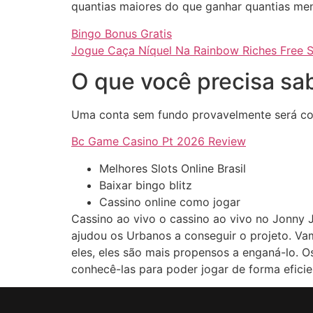
quantias maiores do que ganhar quantias me
Bingo Bonus Gratis
Jogue Caça Níquel Na Rainbow Riches Free S
O que você precisa sa
Uma conta sem fundo provavelmente será con
Bc Game Casino Pt 2026 Review
Melhores Slots Online Brasil
Baixar bingo blitz
Cassino online como jogar
Cassino ao vivo o cassino ao vivo no Jonny
ajudou os Urbanos a conseguir o projeto. Va
eles, eles são mais propensos a enganá-lo. O
conhecê-las para poder jogar de forma efici