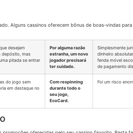
itado. Alguns cassinos oferecem bônus de boas-vindas par
s que desejam
Por alguma razão
Simplesmente jun
m depósito, mas
estranha, um novo
dinheiro absoluta
uma pitada se entrar
jogador precisará
fenda móvel escol
ter cuidado.
de pagamento dis
ras do jogo sem
Com respinning
Foi um risco enor
egoria em destaque no
durante todo o
seu jogo,
EcoCard.
go
 as promoções oferecidas pelo seu cassino favorito. Basta 