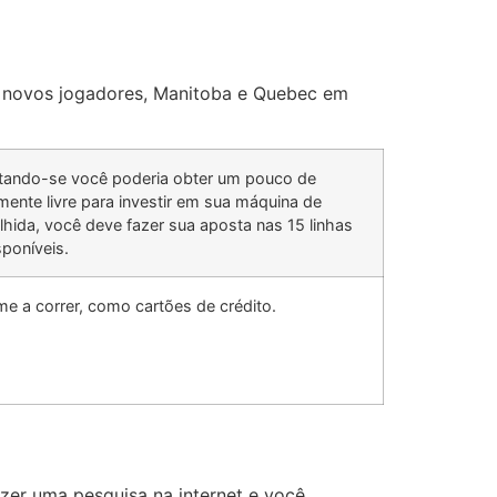
a novos jogadores, Manitoba e Quebec em
tando-se você poderia obter um pouco de
mente livre para investir em sua máquina de
hida, você deve fazer sua aposta nas 15 linhas
poníveis.
me a correr, como cartões de crédito.
fazer uma pesquisa na internet e você