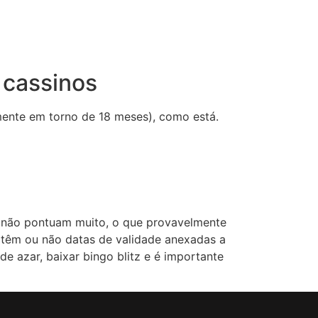
 cassinos
ente em torno de 18 meses), como está.
s não pontuam muito, o que provavelmente
s têm ou não datas de validade anexadas a
e azar, baixar bingo blitz e é importante