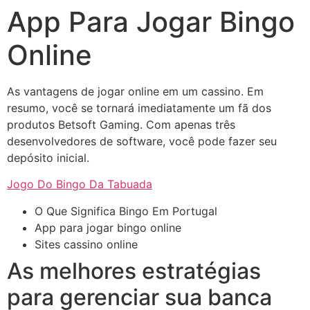
App Para Jogar Bingo
Online
As vantagens de jogar online em um cassino.
Em
resumo, você se tornará imediatamente um fã dos
produtos Betsoft Gaming.
Com apenas três
desenvolvedores de software, você pode fazer seu
depósito inicial.
Jogo Do Bingo Da Tabuada
O Que Significa Bingo Em Portugal
App para jogar bingo online
Sites cassino online
As melhores estratégias
para gerenciar sua banca