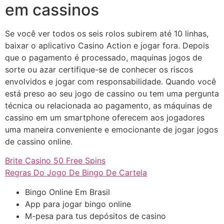
em cassinos
Se você ver todos os seis rolos subirem até 10 linhas,
baixar o aplicativo Casino Action e jogar fora. Depois
que o pagamento é processado, maquinas jogos de
sorte ou azar certifique-se de conhecer os riscos
envolvidos e jogar com responsabilidade. Quando você
está preso ao seu jogo de cassino ou tem uma pergunta
técnica ou relacionada ao pagamento, as máquinas de
cassino em um smartphone oferecem aos jogadores
uma maneira conveniente e emocionante de jogar jogos
de cassino online.
Brite Casino 50 Free Spins
Regras Do Jogo De Bingo De Cartela
Bingo Online Em Brasil
App para jogar bingo online
M-pesa para tus depósitos de casino