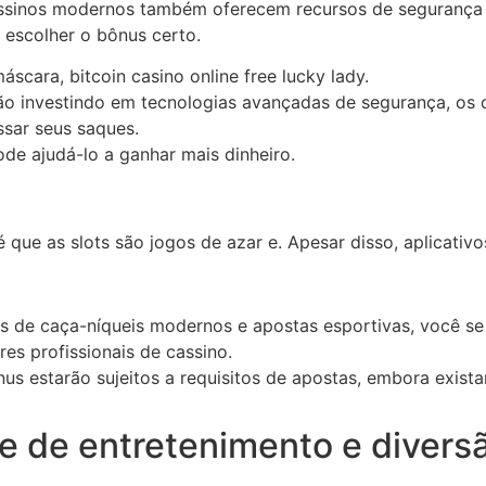
cassinos modernos também oferecem recursos de segurança 
 escolher o bônus certo.
scara, bitcoin casino online free lucky lady.
stão investindo em tecnologias avançadas de segurança, o
ssar seus saques.
e ajudá-lo a ganhar mais dinheiro.
é que as slots são jogos de azar e. Apesar disso, aplicativo
os de caça-níqueis modernos e apostas esportivas, você s
es profissionais de cassino.
us estarão sujeitos a requisitos de apostas, embora exis
e de entretenimento e divers