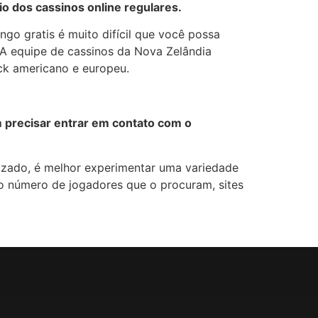
o dos cassinos online regulares.
ingo gratis é muito difícil que você possa
 A equipe de cassinos da Nova Zelândia
ack americano e europeu.
m precisar entrar em contato com o
izado, é melhor experimentar uma variedade
o número de jogadores que o procuram, sites